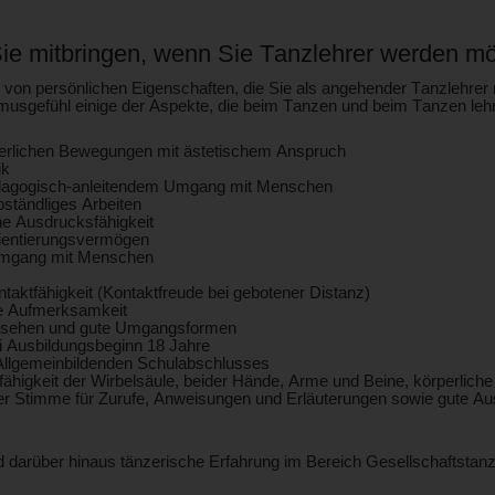
Sie mitbringen, wenn Sie Tanzlehrer werden m
l von persönlichen Eigenschaften, die Sie als angehender Tanzlehrer mit
usgefühl einige der Aspekte, die beim Tanzen und beim Tanzen lehre
erlichen Bewegungen mit ästetischem Anspruch
ik
dagogisch-anleitendem Umgang mit Menschen
lbständliges Arbeiten
he Ausdrucksfähigkeit
ientierungsvermögen
mgang mit Menschen
ontaktfähigkeit (Kontaktfreude bei gebotener Distanz)
e Aufmerksamkeit
ssehen und gute Umgangsformen
ei Ausbildungsbeginn 18 Jahre
Allgemeinbildenden Schulabschlusses
fähigkeit der Wirbelsäule, beider Hände, Arme und Beine, körperliche
der Stimme für Zurufe, Anweisungen und Erläuterungen sowie gute A
nd darüber hinaus tänzerische Erfahrung im Bereich Gesellschaftstan