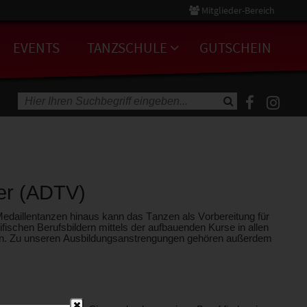
Mitglieder-Bereich
EVENTS
TANZSCHULE
GUTSCHEIN
ZFERIEN 2026
UNSER TANZSCHULTEAM
YSSIMA
KONTAKT
Suche
SO FINDEN SIE UNS
PARTNER
SCHÜLER - PAARTANZ
rer (ADTV)
ZSTUNDE
AKTUELLES
SCHÜLER - SOLO
edaillentanzen hinaus kann das Tanzen als Vorbereitung für
NE
BERUF & AUSBILDUNG
BERUFSAUSBILDUNG
ERWACHSENE - PAARTANZ
ischen Berufsbildern mittels der aufbauenden Kurse in allen
rden. Zu unseren Ausbildungsanstrengungen gehören außerdem
50+
INFO MITGLIEDERBEREICH
ERWACHSENE - SOLO
DISCOFOX,
BERUFSAUSBILDUNG
ENTINO,
ND CO.