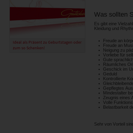
Was sollten 
Es gibt eine Vielzah
Kleidung und Rhythm
Freude an körp
Ideal als Präsent zu Geburtstagen oder
Freude an Mus
zum so Schenken!
Neigung zu pä
Vorliebe für se
Gute sprachlic
Räumliches Or
Geschick im U
Geduld
Kontrollierte K
Gleichbleibend
Gepflegtes Au
Mindestalter b
Zeugnis eines 
Volle Funktions
Belastbarkeit 
Sehr von Vorteil si