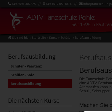
+49 3591 302325
+49 1512 0591874
info@tanzschule-p
Sie sind hier:
Startseite
»
Kurse
»
Schüler
»
Berufsausbildung
Berufsausbildung
Berufsaus
Schüler - Paartanz
Berufsaus
Schüler - Solo
Die Tanzschule Pohl
Berufsausbildung
eine ADTV-Berufsaus
Altersstufen kann i
Schul-, Schnupper- o
Die nächsten Kurse
Machen Sie d