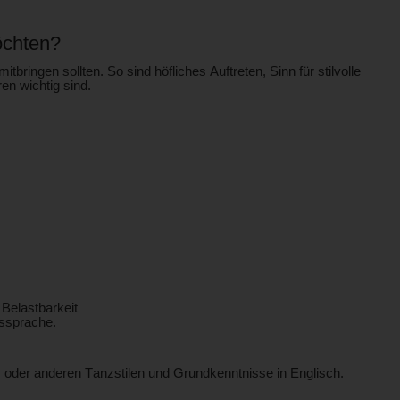
öchten?
bringen sollten. So sind höfliches Auftreten, Sinn für stilvolle
n wichtig sind.
 Belastbarkeit
ussprache.
z oder anderen Tanzstilen und Grundkenntnisse in Englisch.