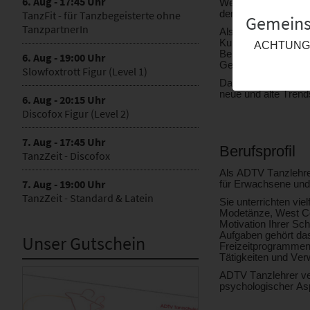
6. Aug - 17:45 Uhr
Wenn Sie ein leiden
TanzFit - für Tanzbegeisterte ohne
dem Spaß, Bewegung
Gemeins
TanzpartnerIn
Als Tanzlehrer werd
Kunden nur vom Tele
ACHTUNG - 
Berufslebens aber n
6. Aug - 19:00 Uhr
Geist fit.
Slowfoxtrott Figur (Level 1)
Darüber hinaus geht
neue und alte Trend
6. Aug - 20:15 Uhr
Discofox Figur (Level 2)
7. Aug - 17:45 Uhr
Berufsprofil
TanzZeit - Discofox
Als ADTV Tanzlehrer
7. Aug - 19:00 Uhr
für Erwachsene und
TanzZeit - Standard & Latein
Sie unterrichten vi
Modetänze, West Coa
Motivation Ihrer Sc
Aufgaben gehört da
Unser Gutschein
Freizeitprogrammen,
Tätigkeiten und Ver
ADTV Tanzlehrer ve
psychologischer Asp